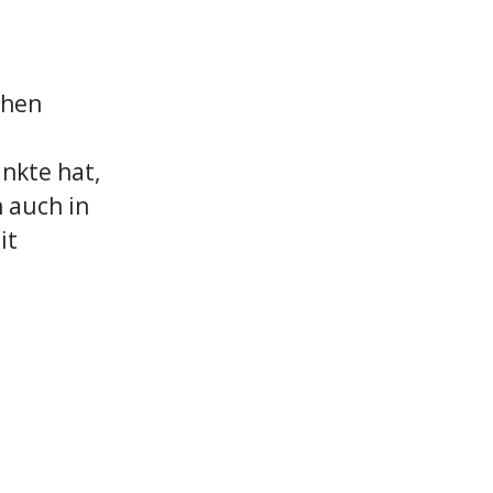
chen
nkte hat,
 auch in
it