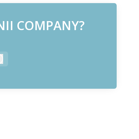
GENII COMPANY?
!
Anmelden